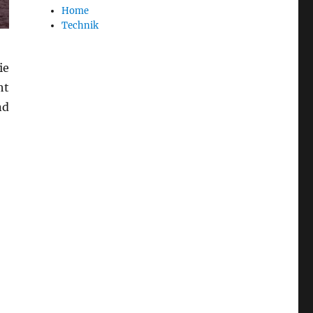
Home
Technik
ie
ht
nd