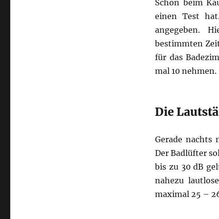
Schon beim Kauf
einen Test ha
angegeben. H
bestimmten Zei
für das Badezi
mal 10 nehmen.
Die Lautst
Gerade nachts 
Der Badlüfter so
bis zu 30 dB ge
nahezu lautlos
maximal 25 – 26