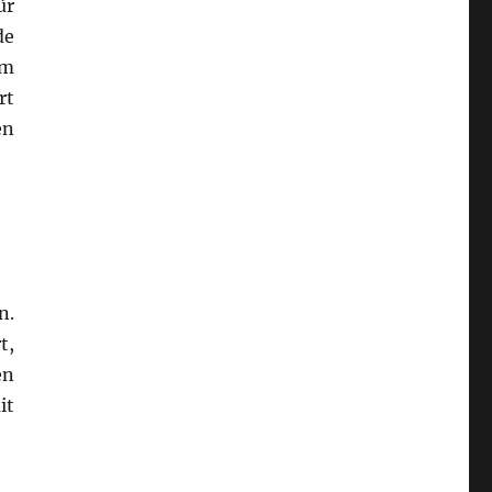
ür
de
em
rt
en
n.
t,
en
it