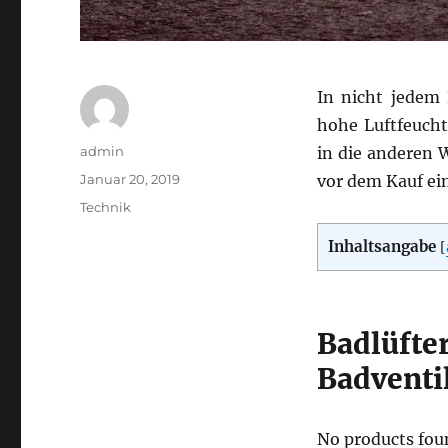
In nicht jedem
hohe Luftfeuch
Autor
admin
in die anderen 
Veröffentlicht
Januar 20, 2019
vor dem Kauf ein
am
Kategorien
Technik
Inhaltsangabe
[
Badlüfter
Badventi
No products fou