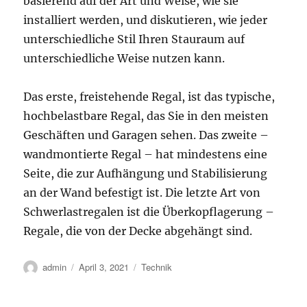
basierend auf der Art und Weise, wie sie
installiert werden, und diskutieren, wie jeder
unterschiedliche Stil Ihren Stauraum auf
unterschiedliche Weise nutzen kann.
Das erste, freistehende Regal, ist das typische,
hochbelastbare Regal, das Sie in den meisten
Geschäften und Garagen sehen. Das zweite –
wandmontierte Regal – hat mindestens eine
Seite, die zur Aufhängung und Stabilisierung
an der Wand befestigt ist. Die letzte Art von
Schwerlastregalen ist die Überkopflagerung –
Regale, die von der Decke abgehängt sind.
Autor
Veröffentlicht
Kategorien
admin
April 3, 2021
Technik
am