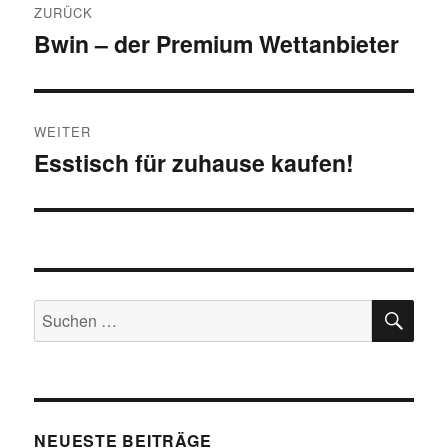
ZURÜCK
Bwin – der Premium Wettanbieter
Vorheriger
Beitrag:
WEITER
Esstisch für zuhause kaufen!
Nächster
Beitrag:
SU
Suche
nach:
NEUESTE BEITRÄGE